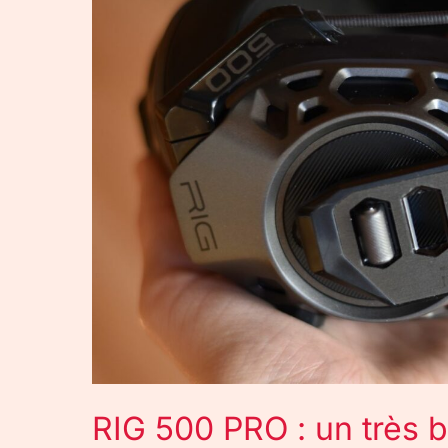
un
très
bon
casque
gaming
Plantronics
RIG 500 PRO : un très