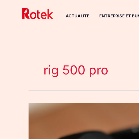
Aller
au
ACTUALITÉ
ENTREPRISE ET BU
contenu
rig 500 pro
RIG
500
PRO
: