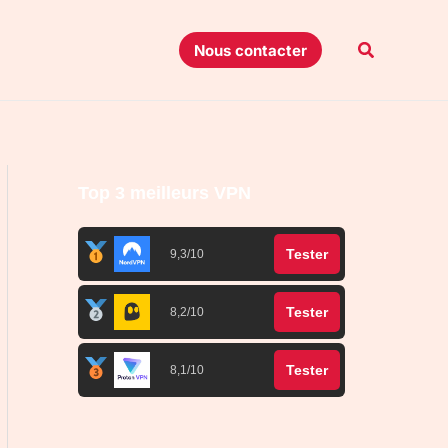
Recherche
Nous contacter
Top 3 meilleurs VPN
Tester
9,3/10
Tester
8,2/10
Tester
8,1/10