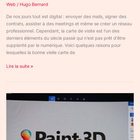
Web
/
Hugo Bernard
De nos jours tout est digital : envoyer des mails, signer des
contrats, assister à des meetings et même se créer un réseau
professionnel. Cependant, la carte de visite est l’un des
derniers éléments du siècle passé qui n’est pas prêt d’être
supplanté par le numérique. Voici quelques raisons pour
lesquelles la bonne vielle carte de
Lire la suite »
Paint
va
bientôt
être
remplacé
par
Paint