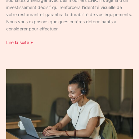
souhaitez aménager avec des mobiliers CHR. Il s’agit là d’un
investissement décisif qui renforcera l’identité visuelle de
votre restaurant et garantira la durabilité de vos équipements.
Nous vous exposons quelques critères déterminants à
considérer pour effectuer
Lire la suite »
VoIP
:
technologie
accessible
pour
les
entreprises
grâce
à
Aircall