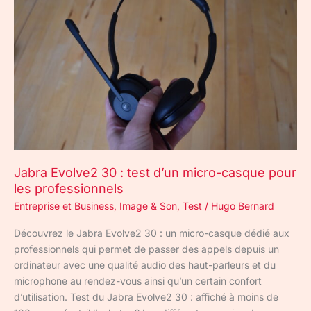
30
:
test
d’un
micro-
casque
pour
les
professionnels
Jabra Evolve2 30 : test d’un micro-casque pour
les professionnels
Entreprise et Business
,
Image & Son
,
Test
/
Hugo Bernard
Découvrez le Jabra Evolve2 30 : un micro-casque dédié aux
professionnels qui permet de passer des appels depuis un
ordinateur avec une qualité audio des haut-parleurs et du
microphone au rendez-vous ainsi qu’un certain confort
d’utilisation. Test du Jabra Evolve2 30 : affiché à moins de