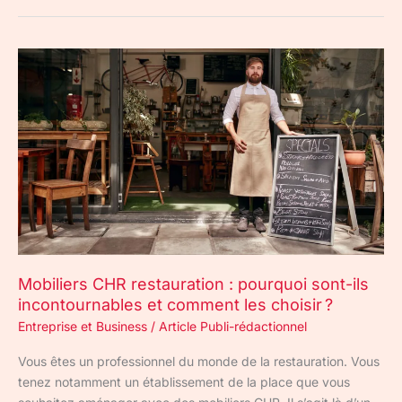
Mobiliers
CHR
restauration
:
pourquoi
sont-
ils
incontournables
et
comment
les
Mobiliers CHR restauration : pourquoi sont-ils
choisir ?
incontournables et comment les choisir ?
Entreprise et Business
/
Article Publi-rédactionnel
Vous êtes un professionnel du monde de la restauration. Vous
tenez notamment un établissement de la place que vous