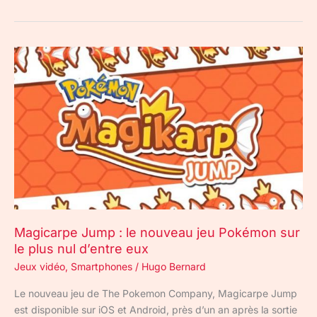
Magicarpe
Jump
:
le
nouveau
jeu
Pokémon
sur
le
plus
nul
Magicarpe Jump : le nouveau jeu Pokémon sur
d’entre
le plus nul d’entre eux
eux
Jeux vidéo
,
Smartphones
/
Hugo Bernard
Le nouveau jeu de The Pokemon Company, Magicarpe Jump
est disponible sur iOS et Android, près d’un an après la sortie