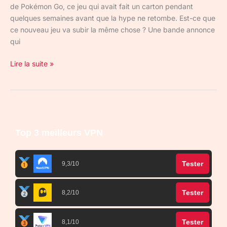
de Pokémon Go, ce jeu qui avait fait un carton pendant
quelques semaines avant que la hype ne retombe. Est-ce que
ce nouveau jeu va subir la même chose ? Une bande annonce
qui
Lire la suite »
Top 3 meilleurs VPN
Tester
9,3/10
Tester
8,2/10
Tester
8,1/10