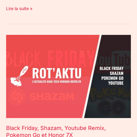
Lire la suite »
Black
Friday,
Shazam,
Youtube
Remix,
Pokemon
Go
et
Honor
7X
Black Friday, Shazam, Youtube Remix,
Pokemon Go et Honor 7X