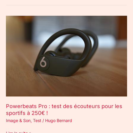
Powerbeats
Pro
:
test
des
écouteurs
pour
les
sportifs
à
250€
!
Powerbeats Pro : test des écouteurs pour les
sportifs à 250€ !
Image & Son
,
Test
/
Hugo Bernard