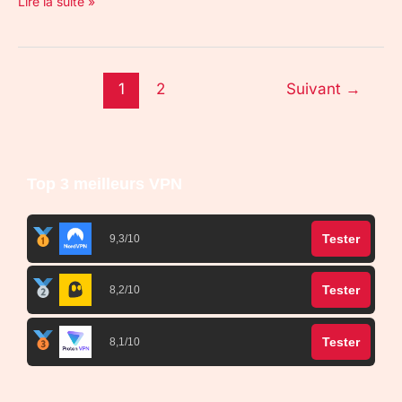
Lire la suite »
1
2
Suivant
→
Top 3 meilleurs VPN
Tester
9,3/10
Tester
8,2/10
Tester
8,1/10