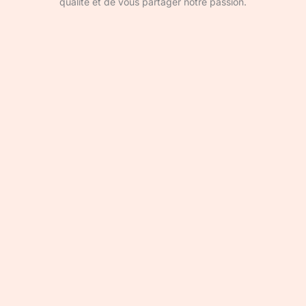
qualité et de vous partager notre passion.
Devenir rédacteur·ice