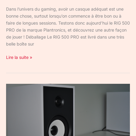
Dans l’univers du gaming, avoir un casque adéquat est une
bonne chose, surtout lorsqu’on commence à être bon ou à
faire de longues sessions. Testons donc aujourd’hui le RIG 500
PRO de la marque Plantronics, et découvrez une autre façon
de jouer ! Déballage Le RIG 500 PRO est livré dans une très
belle boîte sur
Lire la suite »
Test
des
Triangle
Sensa
–
Enfin
de
la