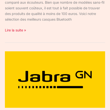
comparé aux écouteurs. Bien que nombre de modèles sans-fil
soient souvent coûteux, il est tout à fait possible de trouver
des produits de qualité à moins de 100 euros. Voici notre
sélection des meilleurs casques Bluetooth
Lire la suite »
Jabra
:
les
promotions
des
French
Days
pour
des
écouteurs