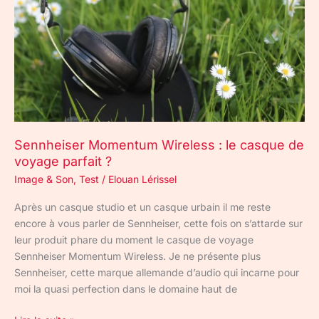
le
casque
de
voyage
parfait
?
Sennheiser Momentum Wireless : le casque de
voyage parfait ?
Image & Son
,
Test
/
Elouan Lérissel
Après un casque studio et un casque urbain il me reste
encore à vous parler de Sennheiser, cette fois on s’attarde sur
leur produit phare du moment le casque de voyage
Sennheiser Momentum Wireless. Je ne présente plus
Sennheiser, cette marque allemande d’audio qui incarne pour
moi la quasi perfection dans le domaine haut de