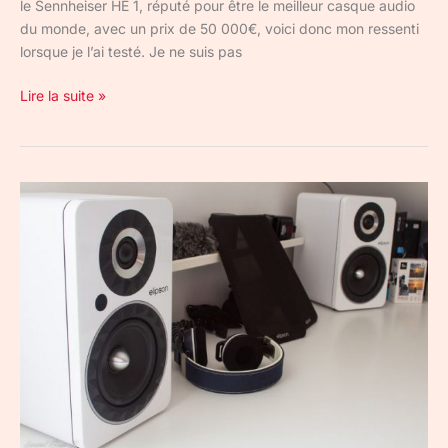
le Sennheiser HE 1, réputé pour être le meilleur casque audio
du monde, avec un prix de 50 000€, voici donc mon ressenti
lorsque je l’ai testé. Je ne suis pas
Lire la suite »
Une
alternative
au
Home
cinéma
:
Elipson
Prestige
Facet
6B
BT