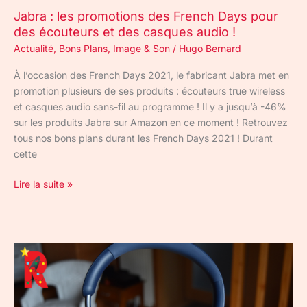
et
Jabra : les promotions des French Days pour
des
des écouteurs et des casques audio !
casques
audio
Actualité
,
Bons Plans
,
Image & Son
/
Hugo Bernard
!
À l’occasion des French Days 2021, le fabricant Jabra met en
promotion plusieurs de ses produits : écouteurs true wireless
et casques audio sans-fil au programme ! Il y a jusqu’à -46%
sur les produits Jabra sur Amazon en ce moment ! Retrouvez
tous nos bons plans durant les French Days 2021 ! Durant
cette
Lire la suite »
Jabra
Elite
45h
: