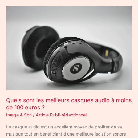
Quels
sont
les
meilleurs
casques
audio
à
moins
de
100
euros
?
Quels sont les meilleurs casques audio à moins
de 100 euros ?
Image & Son
/
Article Publi-rédactionnel
Le casque audio est un excellent moyen de profiter de sa
musique tout en bénéficiant d’une meilleure isolation sonore