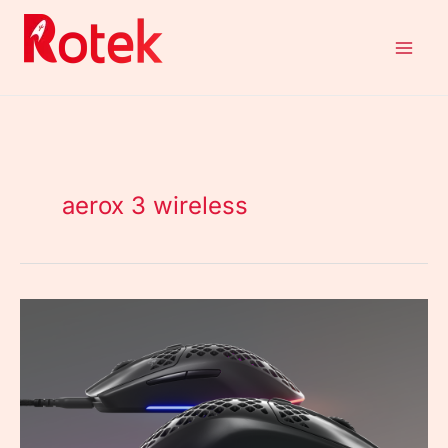
Aller
au
contenu
aerox 3 wireless
Aerox
3
et
Aerox
3
Wireless
: