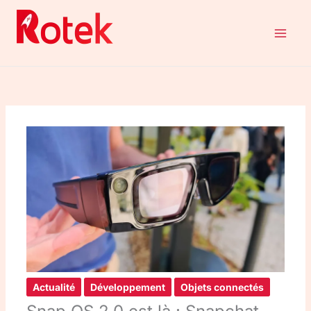
Aller
au
contenu
Actualité
Développement
Objets connectés