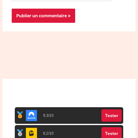
Top 3 meilleurs VPN
Tester
9,3/10
Tester
8,2/10