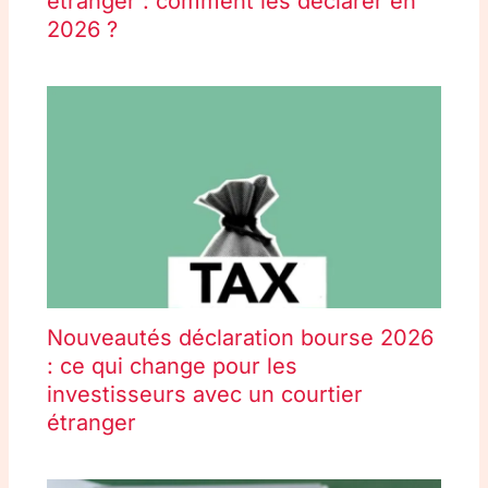
étranger : comment les déclarer en
2026 ?
Nouveautés déclaration bourse 2026
: ce qui change pour les
investisseurs avec un courtier
étranger