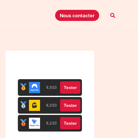
Recherche
Nous contacter
Top 3 meilleurs VPN
Tester
9,3/10
Tester
8,2/10
Tester
8,1/10