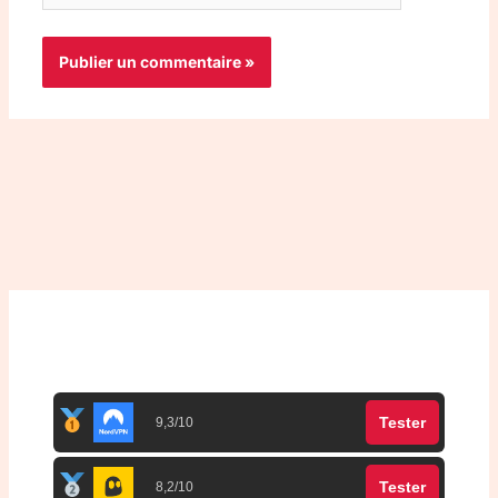
Top 3 meilleurs VPN
Tester
9,3/10
Tester
8,2/10