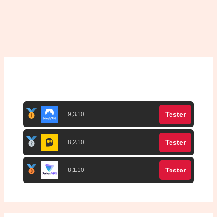
Top 3 meilleurs VPN
Tester
9,3/10
Tester
8,2/10
Tester
8,1/10