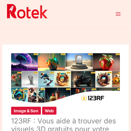
Aller
au
contenu
Image & Son
Web
123RF : Vous aide à trouver des
visuels 3D gratuits pour votre