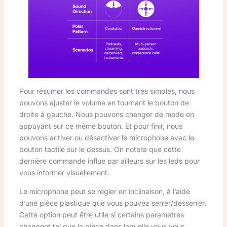
Pour résumer les commandes sont très simples, nous
pouvons ajuster le volume en tournant le bouton de
droite à gauche. Nous pouvons changer de mode en
appuyant sur ce même bouton. Et pour finir, nous
pouvons activer ou désactiver le microphone avec le
bouton tactile sur le dessus. On notera que cette
dernière commande influe par ailleurs sur les leds pour
vous informer visuellement.
Le microphone peut se régler en inclinaison, à l’aide
d’une pièce plastique que vous pouvez serrer/desserrer.
Cette option peut être utile si certains paramètres
changent tel que la pièce dans laquelle vous vous