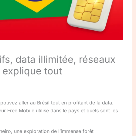
ifs, data illimitée, réseaux
explique tout
pouvez aller au Brésil tout en profitant de la data.
ur Free Mobile utilise dans le pays et quels sont les
eiro, une exploration de l’immense forêt