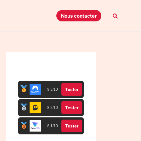
Recherche
Nous contacter
Top 3 meilleurs VPN
Tester
9,3/10
Tester
8,2/10
Tester
8,1/10