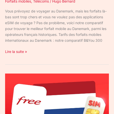
en
Forfaits mobiles
,
Télécoms
/
Hugo Bernard
2026
Vous prévoyez de voyager au Danemark, mais les forfaits là-
bas sont trop chers et vous ne voulez pas des applications
eSIM de voyage ? Pas de problème, voici notre comparatif
pour trouver le meilleur forfait mobile au Danemark, parmi les
opérateurs français historiques. Tarifs des forfaits mobiles
internationaux au Danemark : notre comparatif B&You 300
Lire la suite »
Free
aux
Pays-
Bas
:
tarifs,
data