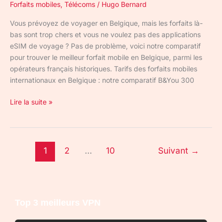
en
Forfaits mobiles
,
Télécoms
/
Hugo Bernard
2026
Vous prévoyez de voyager en Belgique, mais les forfaits là-
bas sont trop chers et vous ne voulez pas des applications
eSIM de voyage ? Pas de problème, voici notre comparatif
pour trouver le meilleur forfait mobile en Belgique, parmi les
opérateurs français historiques. Tarifs des forfaits mobiles
internationaux en Belgique : notre comparatif B&You 300
Lire la suite »
1
2
…
10
Suivant
→
Top 3 meilleurs VPN