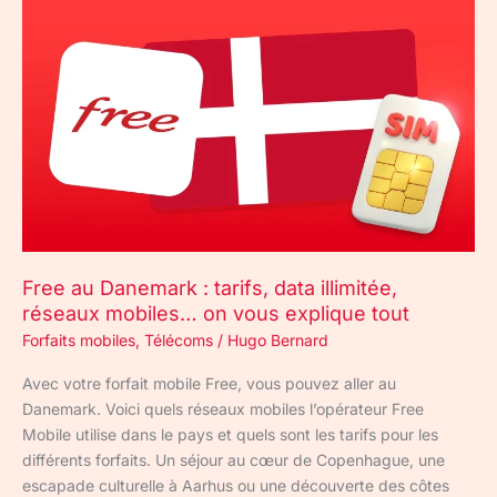
Free
au
Danemark
:
tarifs,
data
illimitée,
réseaux
mobiles…
on
vous
Free au Danemark : tarifs, data illimitée,
explique
réseaux mobiles… on vous explique tout
tout
Forfaits mobiles
,
Télécoms
/
Hugo Bernard
Avec votre forfait mobile Free, vous pouvez aller au
Danemark. Voici quels réseaux mobiles l’opérateur Free
Mobile utilise dans le pays et quels sont les tarifs pour les
différents forfaits. Un séjour au cœur de Copenhague, une
escapade culturelle à Aarhus ou une découverte des côtes