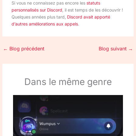
Si vous ne connaissez pas encore les
statuts
personnalisés sur Discord
, il est temps de les découvrir !
Quelques années plus tard,
Discord avait apporté
d’autres améliorations aux appels
.
←
Blog précédent
Blog suivant
→
Dans le même genre