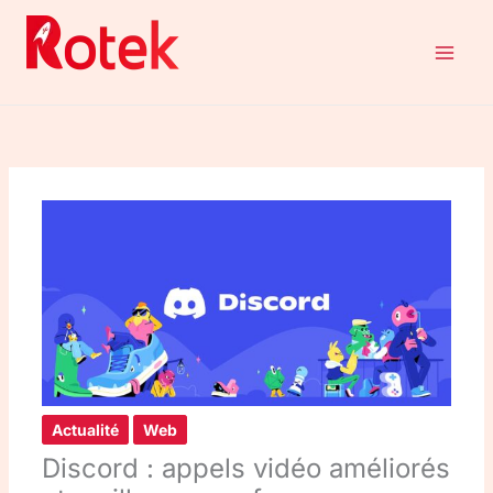
Aller
au
contenu
Actualité
Web
Discord : appels vidéo améliorés