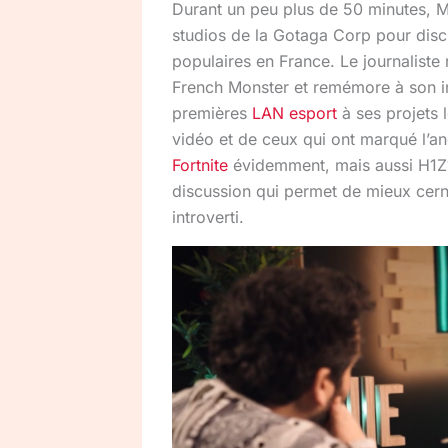
Durant un peu plus de 50 minutes, 
studios de la Gotaga Corp pour disc
populaires en France. Le journaliste
French Monster et remémore à son i
premières
LAN esport
à ses projets 
vidéo et de ceux qui ont marqué l’an
Fortnite
évidemment, mais aussi H1Z
discussion qui permet de mieux cern
introverti.