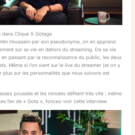
e dans Clique X Gotaga
entin Houssein par son pseudonyme, on en apprend
ment sur sa vie en dehors du streaming. De sa vie
es en passant par la reconnaissance du public, les deux
s. Même si l’on vient sur le live du streamer (et on y
r plus sur les personnalités que nous suivons est
assez poussée et les minutes défilent très vite ; même
êtes fan de « Gota », foncez-voir cette interview.