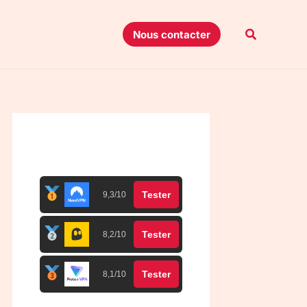
Recherche
Nous contacter
Top 3 meilleurs VPN
Tester
9,3/10
Tester
8,2/10
Tester
8,1/10