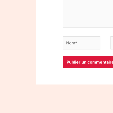
Nom*
E
m