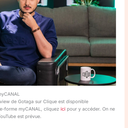
r myCANAL
erview de Gotaga sur Clique est disponible
plate-forme myCANAL, cliquez
ici
pour y accéder. On ne
 YouTube est prévue.