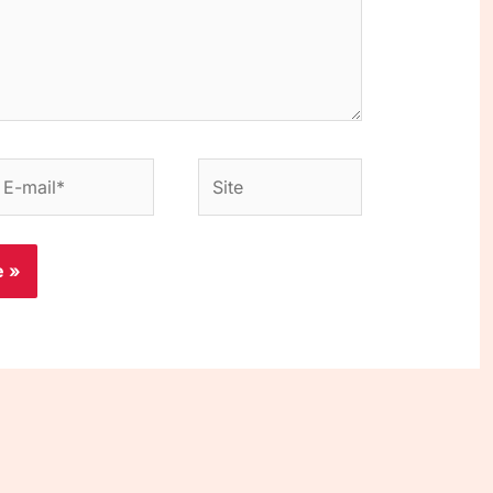
-
Site
ail*