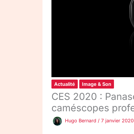
Actualité
Image & Son
CES 2020 : Panas
caméscopes profe
Hugo Bernard
/
7 janvier 2020