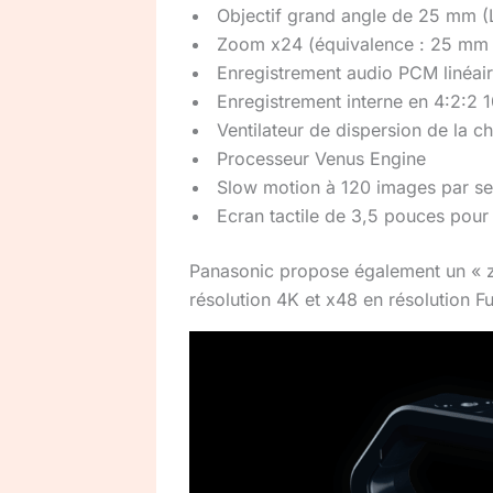
Objectif grand angle de 25 mm 
Zoom x24 (équivalence : 25 mm
Enregistrement audio PCM linéair
Enregistrement interne en 4:2:2 
Ventilateur de dispersion de la c
Processeur Venus Engine
Slow motion à 120 images par se
Ecran tactile de 3,5 pouces pour
Panasonic propose également un « zo
résolution 4K et x48 en résolution F