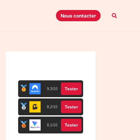
Recherche
Nous contacter
Top 3 meilleurs VPN
Tester
9,3/10
Tester
8,2/10
Tester
8,1/10