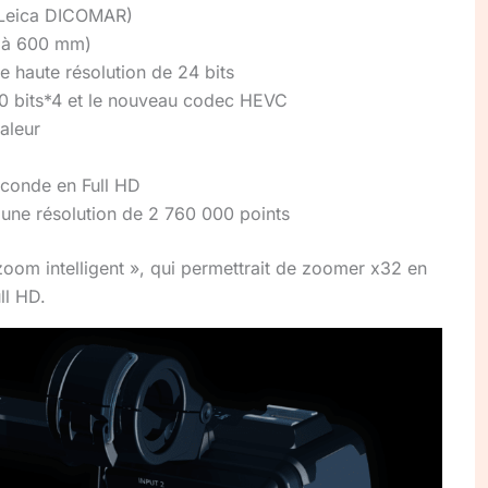
(Leica DICOMAR)
 à 600 mm)
e haute résolution de 24 bits
10 bits*4 et le nouveau codec HEVC
haleur
conde en Full HD
 une résolution de 2 760 000 points
om intelligent », qui permettrait de zoomer x32 en
ull HD.