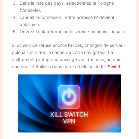
Dans la liste des pays, sélectionnez la Pologne
(Varsovie).
Lancez la connexion : votre adresse IP devient
polonaise.
Ouvrez la plateforme ou le service polonais souhaité.
Si un service refuse encore l’accès, changez de serveur
polonais et videz le cache de votre navigateur. Le
chiffrement protège au passage vos données, un point
que nous détaillons dans notre article sur le
Kill Switch
.