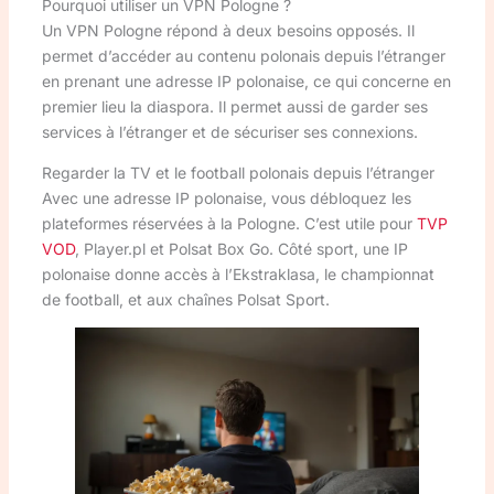
Pourquoi utiliser un VPN Pologne ?
Un VPN Pologne répond à deux besoins opposés. Il
permet d’accéder au contenu polonais depuis l’étranger
en prenant une adresse IP polonaise, ce qui concerne en
premier lieu la diaspora. Il permet aussi de garder ses
services à l’étranger et de sécuriser ses connexions.
Regarder la TV et le football polonais depuis l’étranger
Avec une adresse IP polonaise, vous débloquez les
plateformes réservées à la Pologne. C’est utile pour
TVP
VOD
, Player.pl et Polsat Box Go. Côté sport, une IP
polonaise donne accès à l’Ekstraklasa, le championnat
de football, et aux chaînes Polsat Sport.