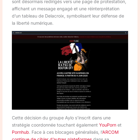
sont désormais redirigés vers une page de protestation,
affichant un message engagé et une réinterprétation
d’un tableau de Delacroix, symbolisant leur défense de
la liberté numérique.
Cette décision du groupe Aylo s’inscrit dans une
stratégie coordonnée touchant également
YouPorn
et
Pornhub
. Face à ces blocages généralisés, l’
ARCOM
continue de cibler d’autres plateformes
dans sa