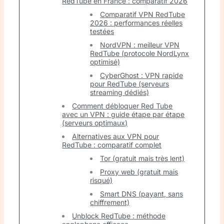
RedTube en France : comparatif 2026
Comparatif VPN RedTube
2026 : performances réelles
testées
NordVPN : meilleur VPN
RedTube (protocole NordLynx
optimisé)
CyberGhost : VPN rapide
pour RedTube (serveurs
streaming dédiés)
Comment débloquer Red Tube
avec un VPN : guide étape par étape
(serveurs optimaux)
Alternatives aux VPN pour
RedTube : comparatif complet
Tor (gratuit mais très lent)
Proxy web (gratuit mais
risqué)
Smart DNS (payant, sans
chiffrement)
Unblock RedTube : méthode