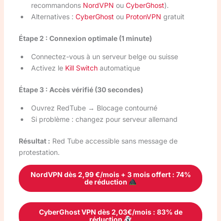
recommandons
NordVPN
ou
CyberGhost
).
Alternatives :
CyberGhost
ou
ProtonVPN
gratuit
Étape 2 : Connexion optimale (1 minute)
Connectez-vous à un serveur belge ou suisse
Activez le
Kill Switch
automatique
Étape 3 : Accès vérifié (30 secondes)
Ouvrez RedTube → Blocage contourné
Si problème : changez pour serveur allemand
Résultat :
Red Tube accessible sans message de
protestation.
NordVPN dès 2,99 €/mois + 3 mois offert : 74%
de réduction
CyberGhost VPN dès 2,03€/mois : 83% de
réduction