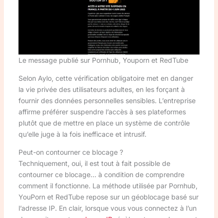
Le message publié sur Pornhub, Youporn et RedTube
Selon Aylo, cette vérification obligatoire met en danger
la vie privée des utilisateurs adultes, en les forçant à
fournir des données personnelles sensibles. L’entreprise
affirme préférer suspendre l’accès à ses plateformes
plutôt que de mettre en place un système de contrôle
qu’elle juge à la fois inefficace et intrusif.
Peut-on contourner ce blocage ?
Techniquement, oui, il est tout à fait possible de
contourner ce blocage… à condition de comprendre
comment il fonctionne. La méthode utilisée par Pornhub,
YouPorn et RedTube repose sur un géoblocage basé sur
l’adresse IP. En clair, lorsque vous vous connectez à l’un