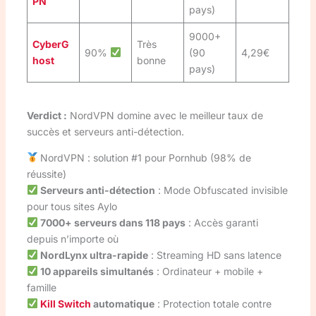
PN
pays)
9000+
CyberG
Très
90%
(90
4,29€
host
bonne
pays)
Verdict :
NordVPN domine avec le meilleur taux de
succès et serveurs anti-détection.
NordVPN : solution #1 pour Pornhub (98% de
réussite)
Serveurs anti-détection
: Mode Obfuscated invisible
pour tous sites Aylo
7000+ serveurs dans 118 pays
: Accès garanti
depuis n’importe où
NordLynx ultra-rapide
: Streaming HD sans latence
10 appareils simultanés
: Ordinateur + mobile +
famille
Kill Switch
automatique
: Protection totale contre