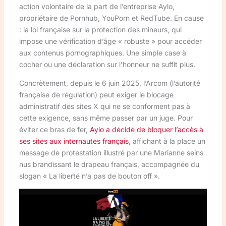
action volontaire de la part de l’entreprise Aylo,
propriétaire de Pornhub, YouPorn et RedTube. En cause
: la loi française sur la protection des mineurs, qui
impose une vérification d’âge « robuste » pour accéder
aux contenus pornographiques. Une simple case à
cocher ou une déclaration sur l’honneur ne suffit plus.
Concrètement, depuis le 6 juin 2025, l’Arcom (l’autorité
française de régulation) peut exiger le blocage
administratif des sites X qui ne se conforment pas à
cette exigence, sans même passer par un juge. Pour
éviter ce bras de fer,
Aylo a décidé de bloquer l’accès à
ses sites aux internautes français
, affichant à la place un
message de protestation illustré par une Marianne seins
nus brandissant le drapeau français, accompagnée du
slogan « La liberté n’a pas de bouton off ».