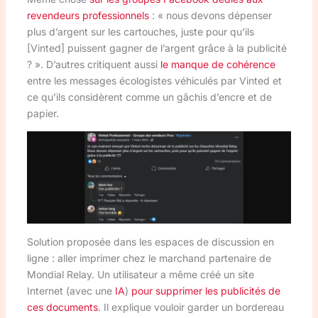
revendeurs professionnels
: « nous devons dépenser
plus d’argent sur les cartouches, juste pour qu’ils
[Vinted] puissent gagner de l’argent grâce à la publicité
? ». D’autres critiquent aussi
le manque de cohérence
entre les messages écologistes véhiculés par Vinted et
ce qu’ils considèrent comme un gâchis d’encre et de
papier.
Solution proposée dans les espaces de discussion en
ligne : aller imprimer chez le marchand partenaire de
Mondial Relay. Un utilisateur a même créé un site
Internet (avec une
IA
)
pour supprimer les publicités de
ces documents
. Il explique vouloir garder un bordereau