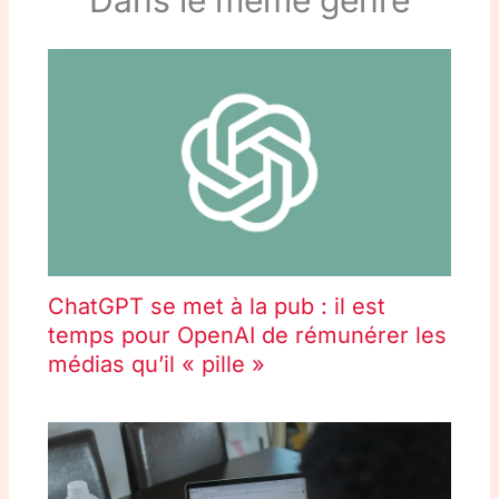
Dans le même genre
ChatGPT se met à la pub : il est
temps pour OpenAI de rémunérer les
médias qu’il « pille »