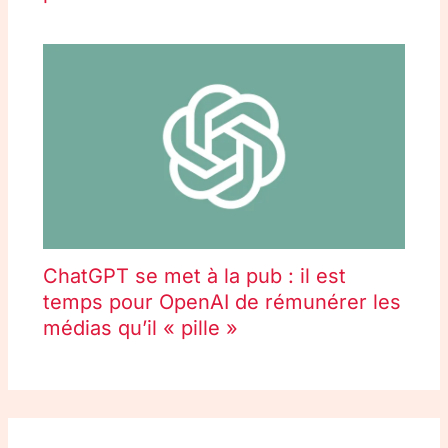
ChatGPT se met à la pub : il est
temps pour OpenAI de rémunérer les
médias qu’il « pille »