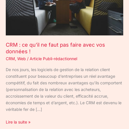
faire
avec
vos
données
!
CRM : ce qu’il ne faut pas faire avec vos
données !
CRM
,
Web
/
Article Publi-rédactionnel
De nos jours, les logiciels de gestion de la relation client
constituent pour beaucoup d’entreprises un réel avantage
compétitif, du fait des nombreux avantages qu’ils comportent
(personnalisation de la relation avec les acheteurs,
accroissement de la valeur du client, efficacité accrue,
économies de temps et d’argent, etc.). Le CRM est devenu le
véritable fer de […]
Lire la suite »