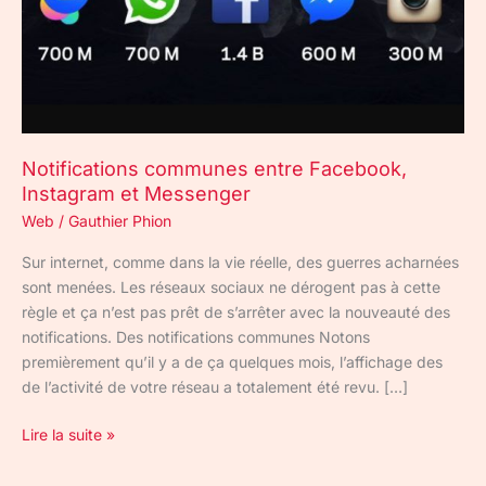
Notifications communes entre Facebook,
Instagram et Messenger
Web
/
Gauthier Phion
Sur internet, comme dans la vie réelle, des guerres acharnées
sont menées. Les réseaux sociaux ne dérogent pas à cette
règle et ça n’est pas prêt de s’arrêter avec la nouveauté des
notifications. Des notifications communes Notons
premièrement qu’il y a de ça quelques mois, l’affichage des
de l’activité de votre réseau a totalement été revu. […]
Lire la suite »