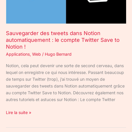
le
compte
Twitter
Save
Sauvegarder des tweets dans Notion
to
automatiquement : le compte Twitter Save to
Notion
Notion !
!
Applications
,
Web
/
Hugo Bernard
Notion, cela peut devenir une sorte de second cerveau, dans
lequel on enregistre ce qui nous intéresse. Passant beaucoup
de temps sur Twitter (trop), j’ai trouvé un moyen de
sauvegarder des tweets dans Notion automatiquement grâce
au compte Twitter Save to Notion. Découvrez également nos
autres tutoriels et astuces sur Notion : Le compte Twitter
Lire la suite »