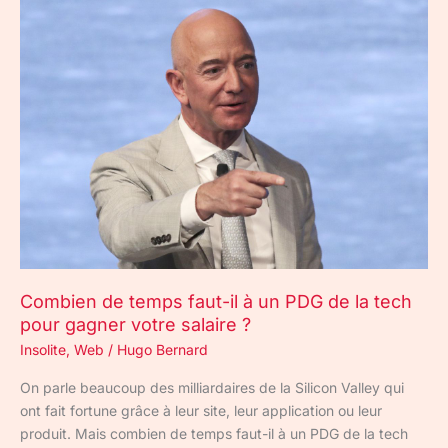
Combien
de
temps
faut-
il
à
un
PDG
de
la
tech
pour
gagner
Combien de temps faut-il à un PDG de la tech
votre
pour gagner votre salaire ?
salaire
Insolite
,
Web
/
Hugo Bernard
?
On parle beaucoup des milliardaires de la Silicon Valley qui
ont fait fortune grâce à leur site, leur application ou leur
produit. Mais combien de temps faut-il à un PDG de la tech