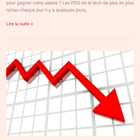
pour gagner votre salaire ? Les PDG de la tech de plus en plus
riches chaque jour Il y a quelques jours,
Lire la suite »
Considérable
baisse
du
salaire
des
Youtubers