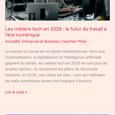
futur
du
travail
à
Les métiers tech en 2026 : le futur du travail à
l’ère
l’ère numérique
numérique
Actualité
,
Entreprise et Business
/
Gauthier Phion
Le monde du travail est en pleine métamorphose. Alors que
l’automatisation, la digitalisation et l’intelligence artificielle
gagnent du terrain, les métiers tech en 2026 ne sont plus de
simples options : ils deviennent les piliers de l’économie
moderne. En 2026, une chose est sûre : ceux qui maîtrisent
les outils numériques auront une longueur d’avance.
Lire la suite »