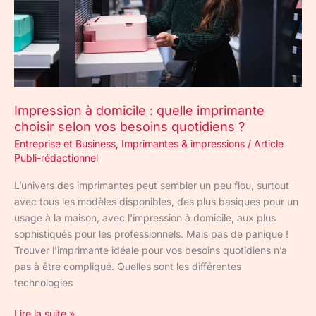
selon
vos
besoins
quotidiens
?
Impression à domicile : quelle imprimante
choisir selon vos besoins quotidiens ?
Entreprise et Business
,
Imprimantes & impressions
/
Article
Publi-rédactionnel
L’univers des imprimantes peut sembler un peu flou, surtout
avec tous les modèles disponibles, des plus basiques pour un
usage à la maison, avec l’impression à domicile, aux plus
sophistiqués pour les professionnels. Mais pas de panique !
Trouver l’imprimante idéale pour vos besoins quotidiens n’a
pas à être compliqué. Quelles sont les différentes
technologies
Lire la suite »