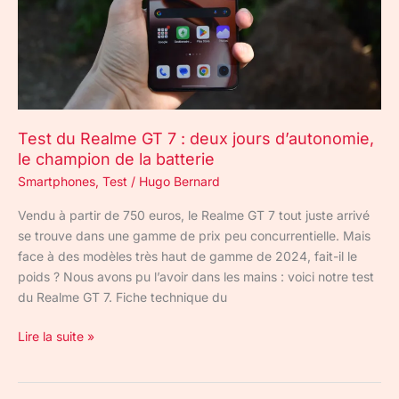
jours
d’autonomie,
le
champion
de
la
Test du Realme GT 7 : deux jours d’autonomie,
batterie
le champion de la batterie
Smartphones
,
Test
/
Hugo Bernard
Vendu à partir de 750 euros, le Realme GT 7 tout juste arrivé
se trouve dans une gamme de prix peu concurrentielle. Mais
face à des modèles très haut de gamme de 2024, fait-il le
poids ? Nous avons pu l’avoir dans les mains : voici notre test
du Realme GT 7. Fiche technique du
Lire la suite »