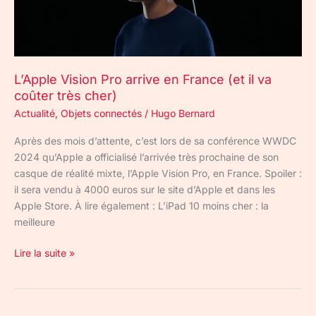
il
va
coûter
très
L’Apple Vision Pro arrive en France (et il va
cher)
coûter très cher)
Actualité
,
Objets connectés
/
Hugo Bernard
Après des mois d’attente, c’est lors de sa conférence WWDC
2024 qu’Apple a officialisé l’arrivée très prochaine de son
casque de réalité mixte, l’Apple Vision Pro, en France. Spoiler :
il sera vendu à 4000 euros sur le site d’Apple et dans les
Apple Store. À lire également : L’iPad 10 moins cher : la
meilleure
Lire la suite »