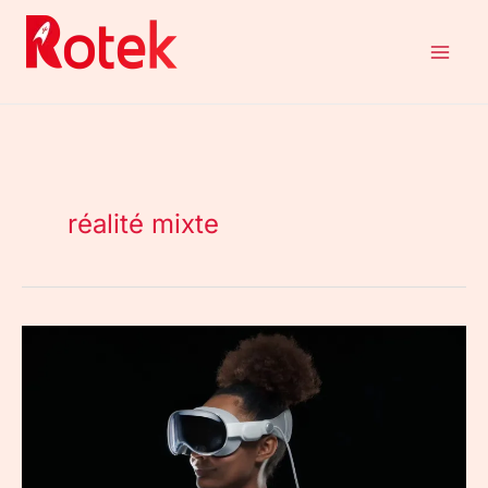
Aller
au
contenu
réalité mixte
L’Apple
Vision
Pro
arrive
en
France
(et