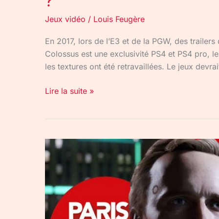
?
Jeux vidéo
/
Louis Feugère
En 2017, lors de l’E3 et de la PGW, des trailer
Colossus est une exclusivité PS4 et PS4 pro, le
les textures ont été retravaillées. Le jeux devr
Lire la suite »
PGW
2017
:
Detroit
:
Become