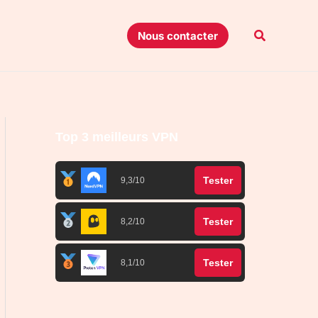
Recherche
Nous contacter
Top 3 meilleurs VPN
Tester
9,3/10
Tester
8,2/10
Tester
8,1/10