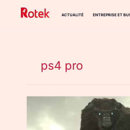
Aller
au
ACTUALITÉ
ENTREPRISE ET BU
contenu
ps4 pro
Shadow
of
the
Colossus