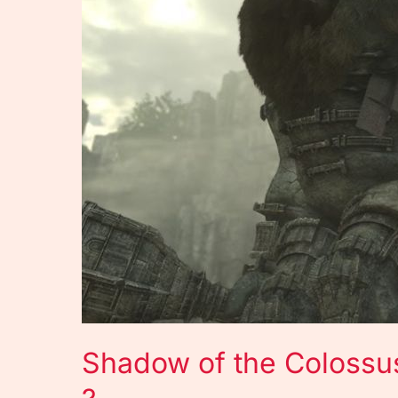
:
le
retour
du
célèbre
jeu
?
Shadow of the Colossus 