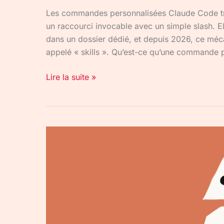
Les commandes personnalisées Claude Code tr
un raccourci invocable avec un simple slash. E
dans un dossier dédié, et depuis 2026, ce mé
appelé « skills ». Qu’est-ce qu’une commande
Lire la suite »
Gestion
du
contexte
Claude
Code
:
Escape,
/rewind,