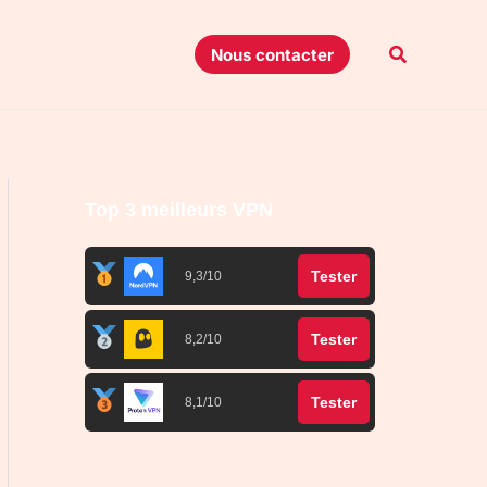
Recherche
Nous contacter
Top 3 meilleurs VPN
Tester
9,3/10
Tester
8,2/10
Tester
8,1/10