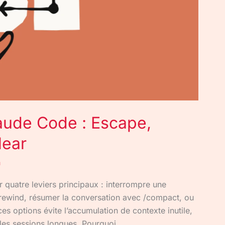
aude Code : Escape,
lear
n
quatre leviers principaux : interrompre une
/rewind, résumer la conversation avec /compact, ou
ces options évite l’accumulation de contexte inutile,
les sessions longues. Pourquoi