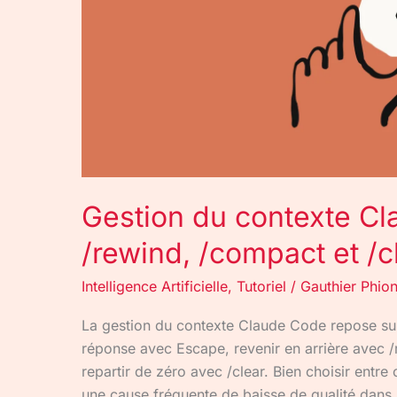
/compact
et
/clear
Gestion du contexte Cl
/rewind, /compact et /c
Intelligence Artificielle
,
Tutoriel
/
Gauthier Phio
La gestion du contexte Claude Code repose sur 
réponse avec Escape, revenir en arrière avec 
repartir de zéro avec /clear. Bien choisir entre 
une cause fréquente de baisse de qualité dans 