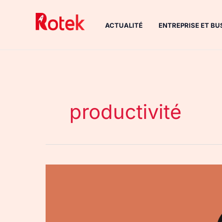
Aller
au
ACTUALITÉ
ENTREPRISE ET BU
contenu
productivité
Commandes
personnalisées
Claude
Code