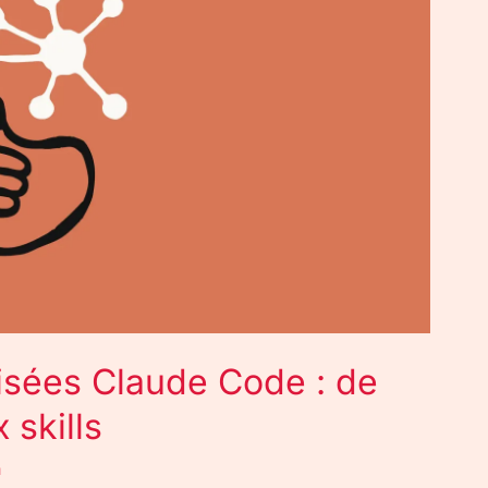
sées Claude Code : de
skills
n