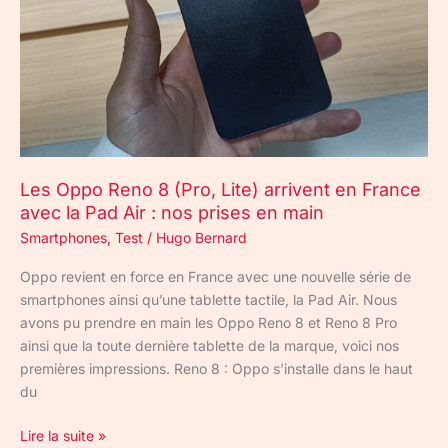
en
France
avec
la
Pad
Air
:
nos
Les Oppo Reno 8 (Pro, Lite) arrivent en France
prises
avec la Pad Air : nos prises en main
en
Smartphones
,
Test
/
Hugo Bernard
main
Oppo revient en force en France avec une nouvelle série de
smartphones ainsi qu’une tablette tactile, la Pad Air. Nous
avons pu prendre en main les Oppo Reno 8 et Reno 8 Pro
ainsi que la toute dernière tablette de la marque, voici nos
premières impressions. Reno 8 : Oppo s’installe dans le haut
du
Lire la suite »