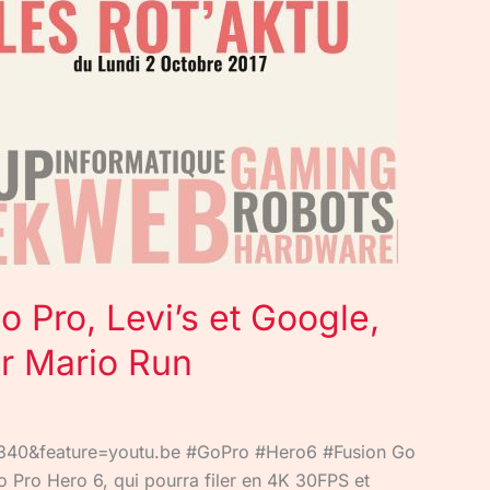
o Pro, Levi’s et Google,
r Mario Run
40&feature=youtu.be #GoPro #Hero6 #Fusion Go
o Pro Hero 6, qui pourra filer en 4K 30FPS et