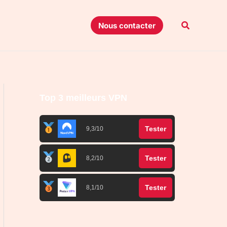
Recherche
Nous contacter
Top 3 meilleurs VPN
Tester
9,3/10
Tester
8,2/10
Tester
8,1/10