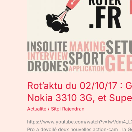
Levi’s
et
Google,
Nokia
3310
3G,
et
Super
Mario
Run
Rot’aktu du 02/10/17 : G
Nokia 3310 3G, et Supe
Actualité
/
Sitpi Rajendran
https://www.youtube.com/watch?v=lwVdm4_L3
Pro a dévoilé deux nouvelles action-cam : la G