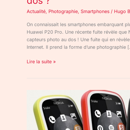
dos ?
Actualité
,
Photographie
,
Smartphones
/
Hugo B
On connaissait les smartphones embarquant plu
Huawei P20 Pro. Une récente fuite révèle que 
capteurs photo au dos ! Une fuite qui en révè
Internet. Il prend la forme d’une photographie 
Lire la suite »
Le
« Nokia
3310
4G »,
quand