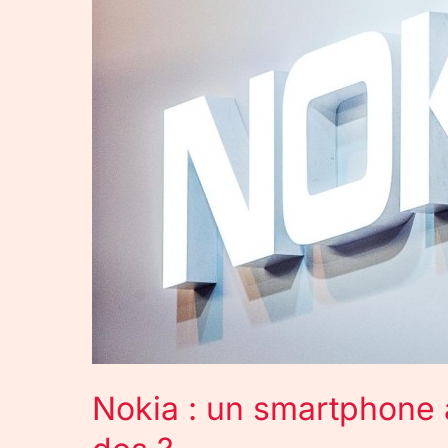
avec
5
capteurs
photo
au
dos
?
Nokia : un smartphone 