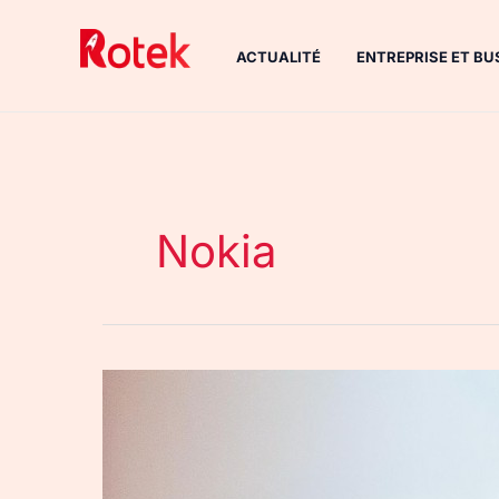
Aller
au
ACTUALITÉ
ENTREPRISE ET BU
contenu
Nokia
Nokia
:
un
smartphone