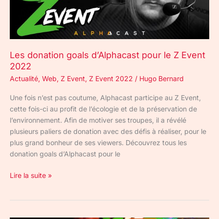
Event
2022
Les donation goals d’Alphacast pour le Z Event
2022
Actualité
,
Web
,
Z Event
,
Z Event 2022
/
Hugo Bernard
Une fois n’est pas coutume, Alphacast participe au Z Event,
cette fois-ci au profit de l’écologie et de la préservation de
l’environnement. Afin de motiver ses troupes, il a révélé
plusieurs paliers de donation avec des défis à réaliser, pour le
plus grand bonheur de ses viewers. Découvrez tous les
donation goals d’Alphacast pour le
Lire la suite »