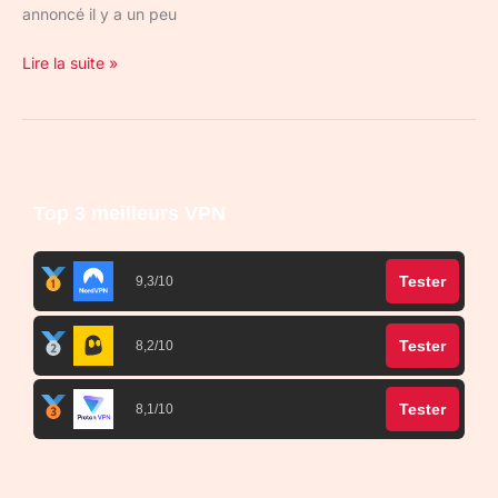
annoncé il y a un peu
Lire la suite »
Top 3 meilleurs VPN
Tester
9,3/10
Tester
8,2/10
Tester
8,1/10