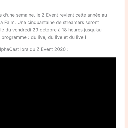
us d’une semaine, le Z Event revient cette année au
e la Faim. Une cinquantaine de streamers seront
le du vendredi 29 octobre à 18 heures jusqu’au
programme : du live, du live et du live !
lphaCast lors du Z Event 2020 :