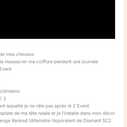
e de mes cheveux
la massacrer ma coiffure pendant une journée
 Event
s/streams
E 2
nt laquelle je ne râle pas après le Z Event
plate de ma tête rasée et je l’installe dans mon décor
enge Ranked (Atteindre l’équivalent de Diamant SC2