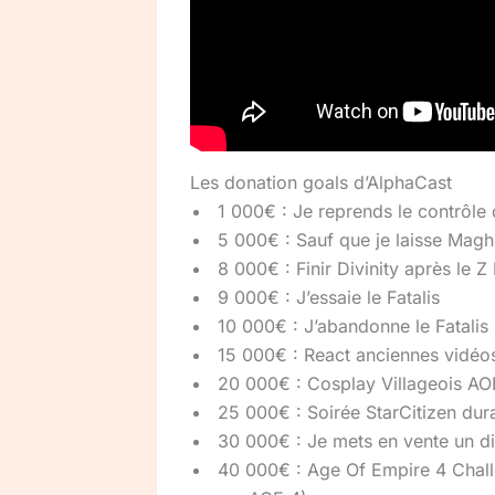
Les donation goals d’AlphaCast
1 000€ : Je reprends le contrôl
5 000€ : Sauf que je laisse Magh
8 000€ : Finir Divinity après le Z
9 000€ : J’essaie le Fatalis
10 000€ : J’abandonne le Fatalis
15 000€ : React anciennes vidéo
20 000€ : Cosplay Villageois AO
25 000€ : Soirée StarCitizen dura
30 000€ : Je mets en vente un dis
40 000€ : Age Of Empire 4 Chall