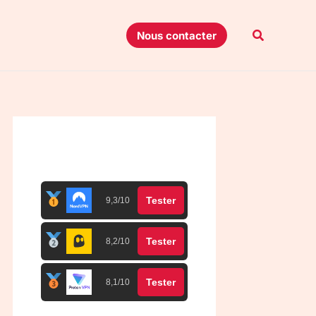
Recherche
Nous contacter
Top 3 meilleurs VPN
Tester
9,3/10
Tester
8,2/10
Tester
8,1/10