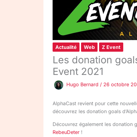
Actualité
Web
Z Event
Les donation goal
Event 2021
Hugo Bernard
/
26 octobre 20
AlphaCast revient pour cette nouvelle
découvrez les donation goals d’Alph
Découvrez également les donation 
RebeuDeter
!