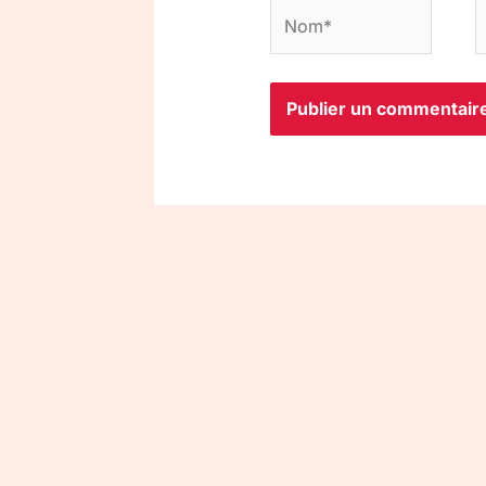
Nom*
E
m