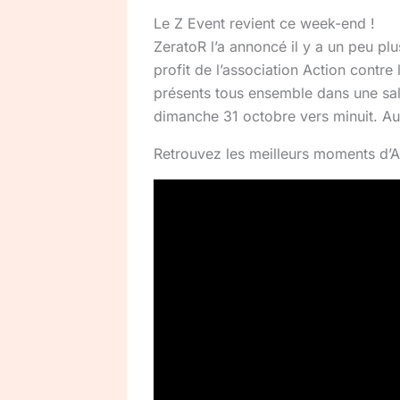
Le Z Event revient ce week-end !
ZeratoR l’a annoncé il y a un peu pl
profit de l’association Action contr
présents tous ensemble dans une sal
dimanche 31 octobre vers minuit. Au 
Retrouvez les meilleurs moments d’A