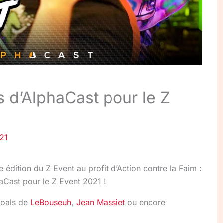
s d’AlphaCast pour le Z
21
 édition du Z Event au profit d’Action contre la Faim :
aCast pour le Z Event 2021 !
goals de
LeBouseuh
,
Jean Massiet
ou encore