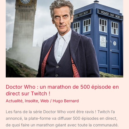
Doctor
Who
:
un
marathon
de
500
épisode
en
direct
sur
Twitch
!
Doctor Who : un marathon de 500 épisode en
direct sur Twitch !
Actualité
,
Insolite
,
Web
/
Hugo Bernard
Les fans de la série Doctor Who vont être ravis ! Twitch l’a
annoncé, la plate-forme va diffuser 500 épisodes en direct,
de quoi faire un marathon géant avec toute la communauté.