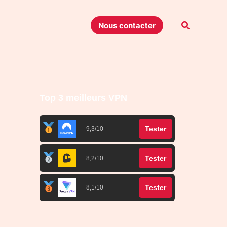
Recherche
Nous contacter
Top 3 meilleurs VPN
Tester
9,3/10
Tester
8,2/10
Tester
8,1/10