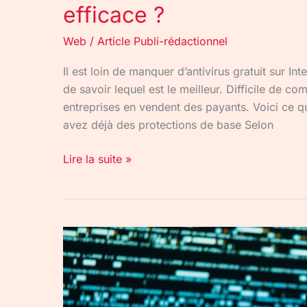
efficace ?
Web
/
Article Publi-rédactionnel
Il est loin de manquer d’antivirus gratuit sur Int
de savoir lequel est le meilleur. Difficile de co
entreprises en vendent des payants. Voici ce qu
avez déjà des protections de base Selon
Lire la suite »
Quelle
est
la
différence
entre