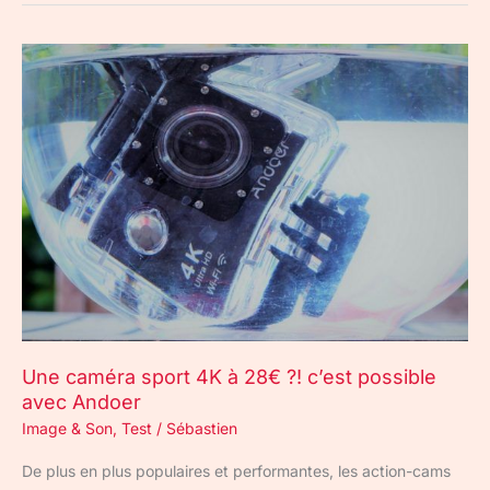
Une
caméra
sport
4K
à
28€
?!
c’est
possible
avec
Andoer
Une caméra sport 4K à 28€ ?! c’est possible
avec Andoer
Image & Son
,
Test
/
Sébastien
De plus en plus populaires et performantes, les action-cams