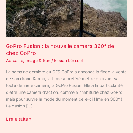
de
chez
GoPro
GoPro Fusion : la nouvelle caméra 360° de
chez GoPro
Actualité
,
Image & Son
/
Elouan Lérissel
La semaine dernière au CES GoPro a annoncé la finde la vente
de son drone Karma, la firme a préféré mettre en avant sa
toute dernière caméra, la GoPro Fusion. Elle a la particularité
d’être une caméra d’action, comme à l’habitude chez GoPro
mais pour suivre la mode du moment celle-ci filme en 360° !
Le design […]
Lire la suite »