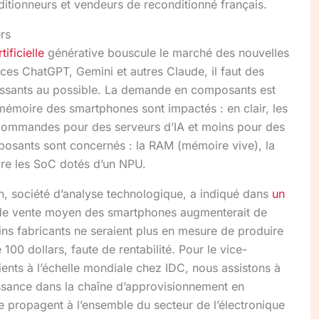
itionneurs et vendeurs de reconditionné français.
rs
tificielle
générative bouscule le marché des nouvelles
 ces ChatGPT, Gemini et autres Claude, il faut des
issants au possible. La demande en composants est
mémoire des smartphones sont impactés : en clair, les
 commandes pour des serveurs d’IA et moins pour des
posants sont concernés : la RAM (mémoire vive), la
re les SoC dotés d’un NPU.
ion, société d’analyse technologique, a indiqué dans
un
 de vente moyen des smartphones augmenterait de
ins fabricants ne seraient plus en mesure de produire
00 dollars, faute de rentabilité. Pour le vice-
ients à l’échelle mondiale chez IDC, nous assistons à
issance dans la chaîne d’approvisionnement en
e propagent à l’ensemble du secteur de l’électronique