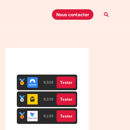
Recherche
Nous contacter
Top 3 meilleurs VPN
Tester
9,3/10
Tester
8,2/10
Tester
8,1/10