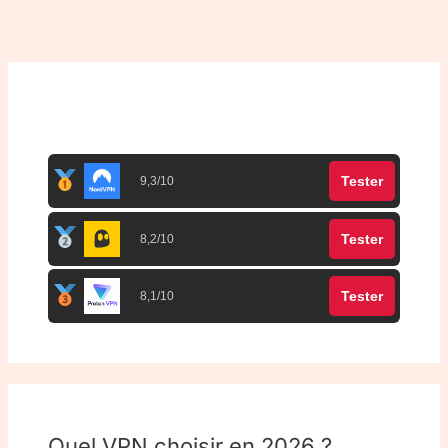
Top 3 meilleurs VPN
Tester
9,3/10
Tester
8,2/10
Tester
8,1/10
Quel VPN choisir en 2026 ?