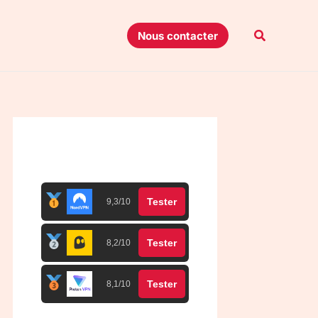
Recherche
Nous contacter
Top 3 meilleurs VPN
Tester
9,3/10
Tester
8,2/10
Tester
8,1/10