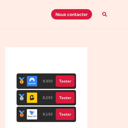
Recherche
Nous contacter
Top 3 meilleurs VPN
Tester
9,3/10
Tester
8,2/10
Tester
8,1/10