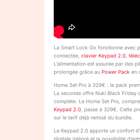
La Smart Lock Go fonctionne avec p
connectée,
clavier Keypad 2.0
,
télé
L’alimentation est assurée par des p
prolongée grâce au
Power Pack
en o
Home Set Pro à 329€ : le pack prem
La seconde offre Nuki Black Friday ci
complète. Le Home Set Pro, compre
Keypad 2.0
, passe à 329€. Cette pr
sur le tarif déjà remisé du bundle.
Le Keypad 2.0 apporte un confort d’u
digitale intégré et la possibilité d’