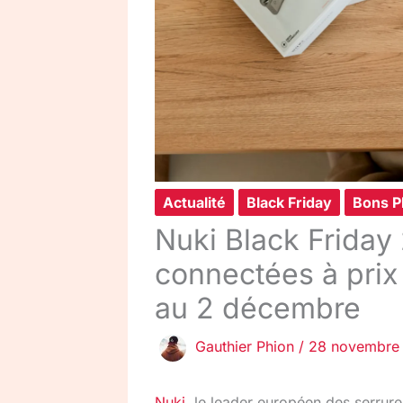
Actualité
Black Friday
Bons P
Nuki Black Friday 
connectées à pri
au 2 décembre
Gauthier Phion
/
28 novembre
Nuki
, le leader européen des serrure