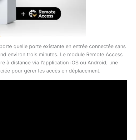
orte quelle porte existante en entrée connectée sans
prend environ trois minutes. Le module Remote Access
ure à distance via l’application iOS ou Android, une
éciée pour gérer les accès en déplacement.