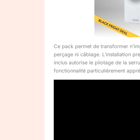
Ce pack permet de transformer n’imp
perçage ni câblage. L’installation 
inclus autorise le pilotage de la serr
fonctionnalité particulièrement appr