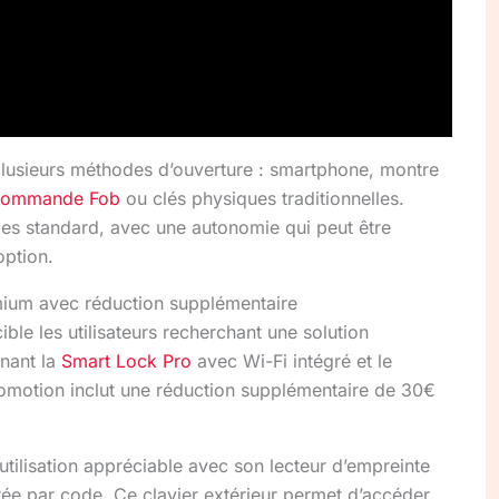
lusieurs méthodes d’ouverture : smartphone, montre
commande Fob
ou clés physiques traditionnelles.
iles standard, avec une autonomie qui peut être
ption.
ium avec réduction supplémentaire
ble les utilisateurs recherchant une solution
nant la
Smart Lock Pro
avec Wi-Fi intégré et le
omotion inclut une réduction supplémentaire de 30€
tilisation appréciable avec son lecteur d’empreinte
entrée par code. Ce clavier extérieur permet d’accéder