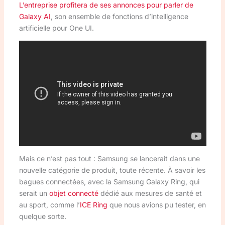
L’entreprise profitera de ses annonces pour parler de
Galaxy AI
, son ensemble de fonctions d’intelligence
artificielle pour One UI.
Mais ce n’est pas tout : Samsung se lancerait dans une
nouvelle catégorie de produit, toute récente. À savoir les
bagues connectées, avec la Samsung Galaxy Ring, qui
serait un
objet connecté
dédié aux mesures de santé et
au sport, comme l’
ICE Ring
que nous avions pu tester, en
quelque sorte.