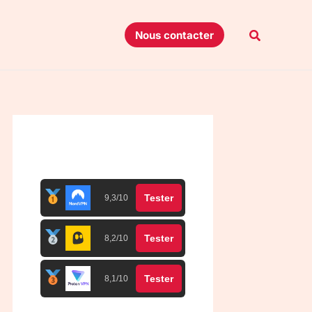
Recherche
Nous contacter
Top 3 meilleurs VPN
Tester
9,3/10
Tester
8,2/10
Tester
8,1/10