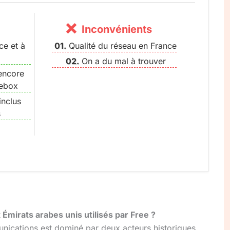
Inconvénients
ce et à
Qualité du réseau en France
On a du mal à trouver
encore
eebox
inclus
s
Émirats arabes unis utilisés par Free ?
nications est dominé par deux acteurs historiques