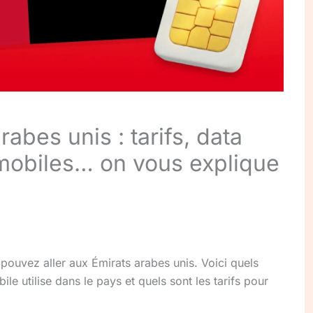
abes unis : tarifs, data
x mobiles… on vous explique
 pouvez aller aux Émirats arabes unis. Voici quels
le utilise dans le pays et quels sont les tarifs pour