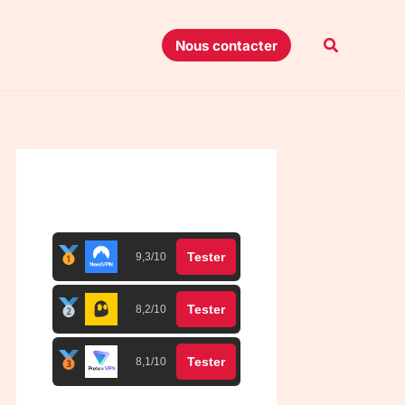
Recherche
Nous contacter
Top 3 meilleurs VPN
Tester
9,3/10
Tester
8,2/10
Tester
8,1/10