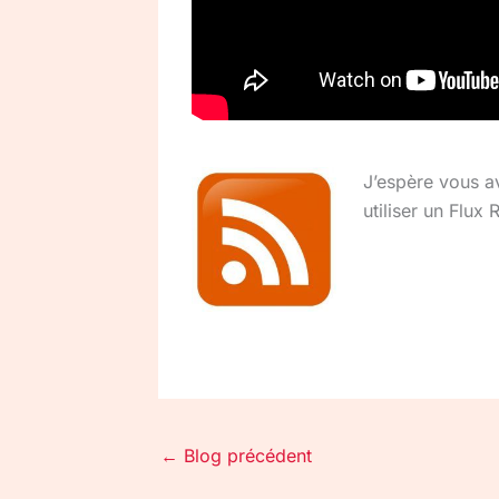
J’espère vous a
utiliser un Flux
←
Blog précédent