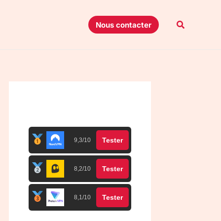
Recherche
Nous contacter
Top 3 meilleurs VPN
Tester
9,3/10
Tester
8,2/10
Tester
8,1/10