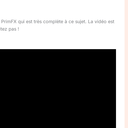
PrimFX qui est très complète à ce sujet. La vidéo est
tez pas !