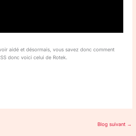
voir aidé et désormais, vous savez donc comment
 RSS donc voici celui de
Rotek.
Blog suivant
→