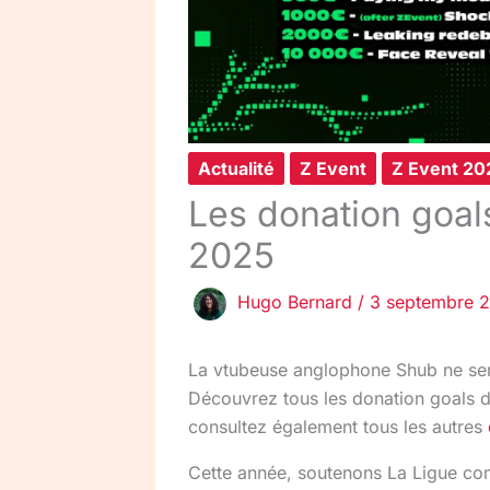
Actualité
Z Event
Z Event 20
Les donation goal
2025
Hugo Bernard
/
3 septembre 
La vtubeuse anglophone Shub ne ser
Découvrez tous les donation goals d
consultez également tous les autres
Cette année, soutenons La Ligue cont