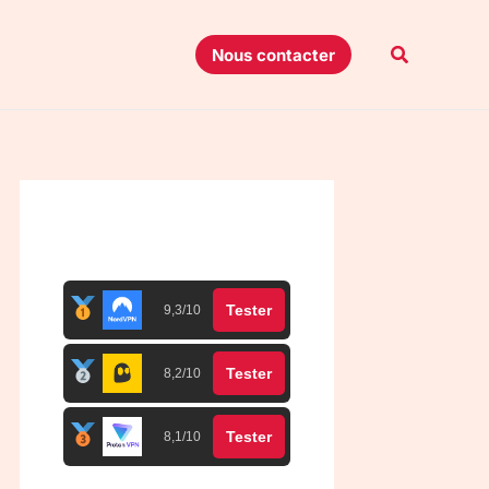
Recherche
Nous contacter
Top 3 meilleurs VPN
Tester
9,3/10
Tester
8,2/10
Tester
8,1/10