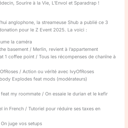
decin, Sourire à la Vie, L’Envol et Sparadrap !
hui anglophone, la streameuse Shub a publié ce 3
donation pour le Z Event 2025. La voici :
llume la caméra
the basement / Merlin, revient à l’appartement
at 1 coffee point / Tous les récompenses de chanîne à
vyOfRoses / Action ou vérité avec IvyOfRoses
obody Explodes feat mods (modérateurs)
r feat my roommate / On essaie le durian et le kefir
l in French / Tutoriel pour réduire ses taxes en
 On juge vos setups