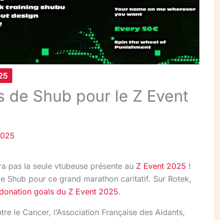
25
s de Shub pour le Z Event
2025
a pas la seule vtubeuse présente au
Z Event 2025
!
e Shub pour ce grand marathon caritatif. Sur Rotek,
donation goals du Z Event 2025
.
re le Cancer, l’Association Française des Aidants,