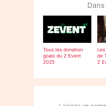
Dans
Les
Tous les donation
de 
goals du Z Event
Z E
2025
Laisser un com