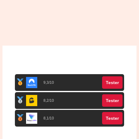
Top 3 meilleurs VPN
Tester
9,3/10
Tester
8,2/10
Tester
8,1/10