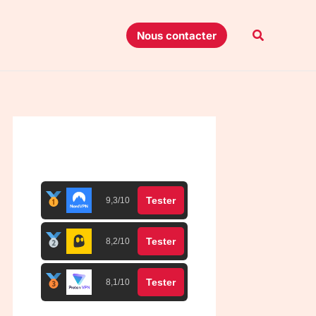
Recherche
Nous contacter
Top 3 meilleurs VPN
Tester
9,3/10
Tester
8,2/10
Tester
8,1/10