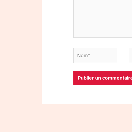
Nom*
E
m