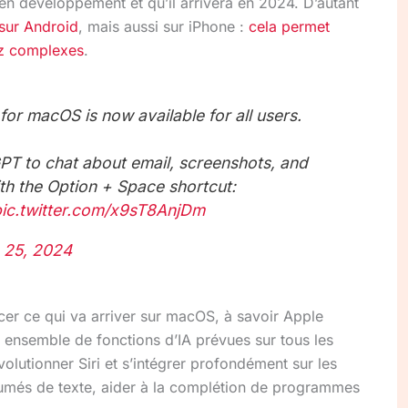
en développement et qu’il arrivera en 2024. D’autant
 sur Android
, mais aussi sur iPhone :
cela permet
ez complexes
.
r macOS is now available for all users.
PT to chat about email, screenshots, and
th the Option + Space shortcut:
pic.twitter.com/x9sT8AnjDm
 25, 2024
cer ce qui va arriver sur macOS, à savoir Apple
’un ensemble de fonctions d’IA prévues sur tous les
olutionner Siri et s’intégrer profondément sur les
umés de texte, aider à la complétion de programmes