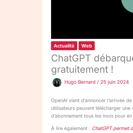
Actualité
Web
ChatGPT débarque
gratuitement !
Hugo Bernard
/
25 juin 2024
OpenAI vient d’annoncer l’arrivée de
utilisateurs peuvent télécharger une
d’abonnement tous les mois pour en 
À lire également :
ChatGPT permet de