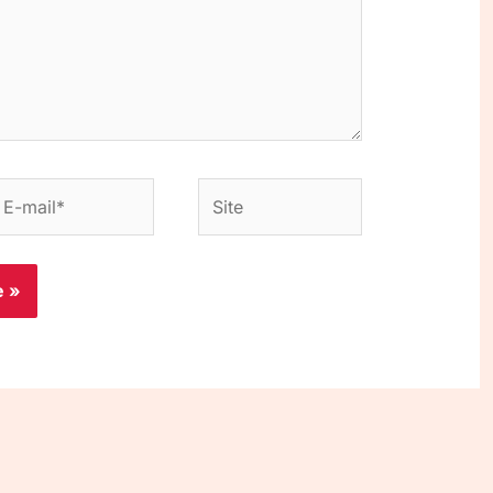
-
Site
ail*