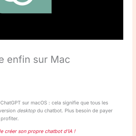
 enfin sur Mac
 ChatGPT sur macOS : cela signifie que tous les
 version
desktop
du chatbot. Plus besoin de payer
profiter.
 créer son propre chatbot d’IA !