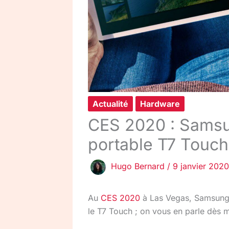
Actualité
Hardware
CES 2020 : Samsu
portable T7 Touch
Hugo Bernard
/
9 janvier 2020
Au
CES 2020
à Las Vegas, Samsung 
le T7 Touch ; on vous en parle dès m