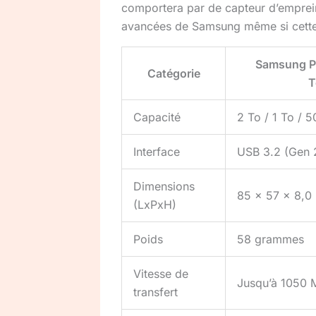
comportera par de capteur d’empreint
avancées de Samsung même si cette f
Samsung P
Catégorie
T
Capacité
2 To / 1 To / 
Interface
USB 3.2 (Gen 2
Dimensions
85 x 57 x 8,0
(LxPxH)
Poids
58 grammes
Vitesse de
Jusqu’à 1050 M
transfert