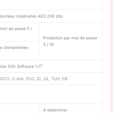
onnées matérielles AES 256 bits
 mot de passe S /
Protection par mot de passe
S / W
e d’empreintes
5
ble SSD Software 1.0
VCCI, C-tick, FCC, IC, UL, TUV, CB
À déterminer