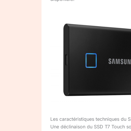
Les caractéristiques techniques du
Une déclinaison du SSD T7 Touch so