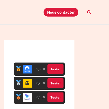
Recherche
Nous contacter
Top 3 meilleurs VPN
Tester
9,3/10
Tester
8,2/10
Tester
8,1/10