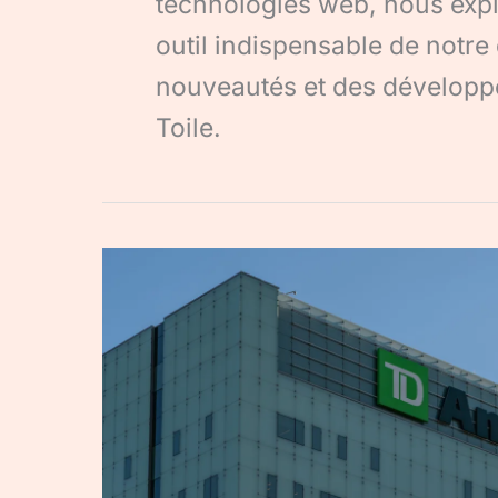
technologies web, nous expl
outil indispensable de notre
nouveautés et des développ
Toile.
TD
Ameritrade
déclaration
impôts
France
:
le
guide
complet