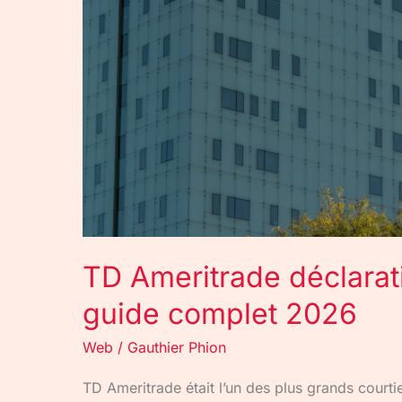
2026
TD Ameritrade déclarati
guide complet 2026
Web
/
Gauthier Phion
TD Ameritrade était l’un des plus grands court