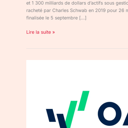
et 1 300 milliards de dollars d’actifs sous ges
racheté par Charles Schwab en 2019 pour 26 mi
finalisée le 5 septembre […]
Lire la suite »
OANDA
déclaration
impôts
France
:
le
guide
complet
2026