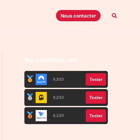
Recherche
Nous contacter
Top 3 meilleurs VPN
Tester
9,3/10
Tester
8,2/10
Tester
8,1/10