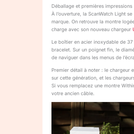
Déballage et premières impressions
À l’ouverture, la ScanWatch Light se
marque. On retrouve la montre logée
charge avec son nouveau chargeur
Le boîtier en acier inoxydable de 37
bracelet. Sur un poignet fin, le diam
de naviguer dans les menus de l’éc
Premier détail à noter : le chargeur
sur cette génération, et les charge
Si vous remplacez une montre Within
votre ancien câble.