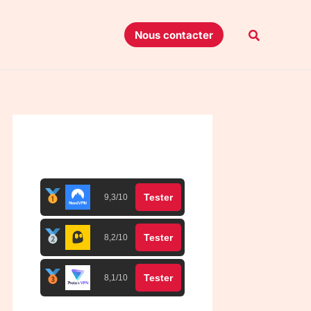
Recherche
Nous contacter
Top 3 meilleurs VPN
Tester
9,3/10
Tester
8,2/10
Tester
8,1/10